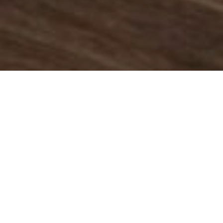
VOOR EN DOOR MENSEN
GEMAAKT
We brengen ongeveer een derde van ons leven slapend
door. Daarmee is je bed dus het meest gebruikte
meubelstuk in huis. Rivièra Beds doet er alles aan om
slaapproducten te ontwikkelen die niet alleen een