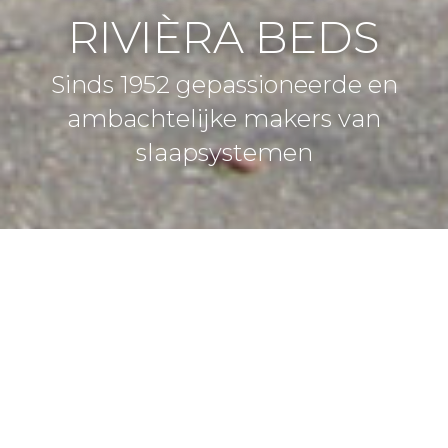
RIVIÈRA BEDS
Sinds 1952 gepassioneerde en
ambachtelijke makers van
slaapsystemen
WERKEN BIJ RIVIÈRA
Rivièra Beds is een Nederlands familiebedrijf dat sinds 1952